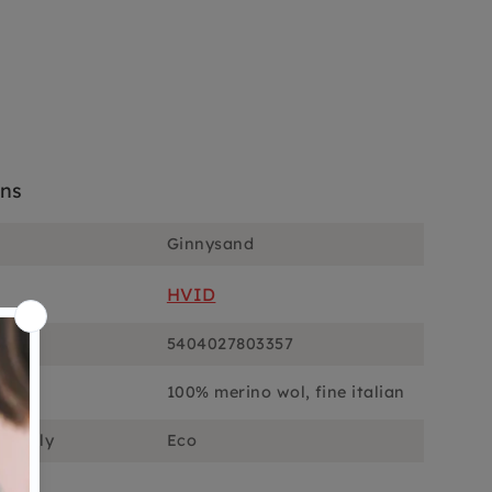
ons
Ginnysand
HVID
5404027803357
100% merino wol, fine italian
ciously
Eco