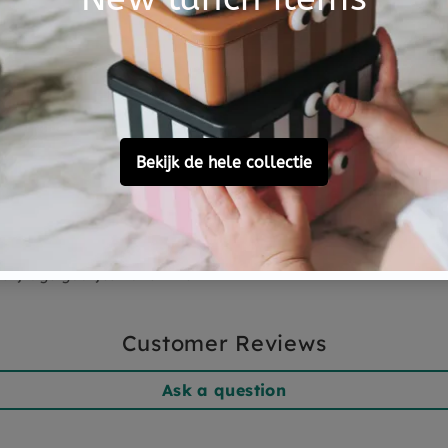
ijk. De lanoline in de wol
antibacterieel is. Wol stoot
 zeer onderhoudsvriendelijk.
 te wassen
iddel, wij adviseren
tstaan er pluisjes omdat het
egt, deze pluisjes zijn
el. Sommige baby’s dragen
y’s bewegen meer en hebben
slijtage gaatjes vallen niet
Customer Reviews
Ask a question