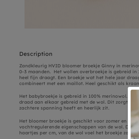
Description
Zandkleurig HVID bloomer broekje Ginny in merin
0-3 maanden. Het wollen overbroekje is gebreid in 
heel fijn draagt. Een broekje wat het hele jaar draag
combineert met een maillot. Heel geschikt als kra
Het babybroekje is gebreid in 100% merinowol. In de 
draad aan elkaar gebreid met de wol. Dit zorgt erv
zachtere spanning heeft en heerlijk zit.
Het bloomer broekje is geschikt voor zomer en wint
vochtregulerende eigenschappen van de wol. Door 
haartjes per cm, van de wol voel het broekje zacht e