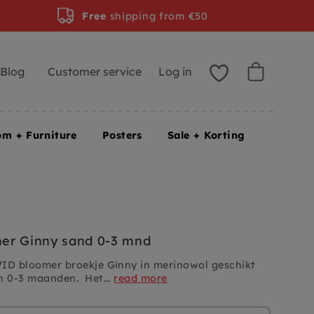
Free
shipping from €50
Blog
Customer service
Log in
om + Furniture
Posters
Sale + Korting
er Ginny sand 0-3 mnd
VID bloomer broekje Ginny in merinowol
geschikt
n 0-3 maanden. Het...
read more