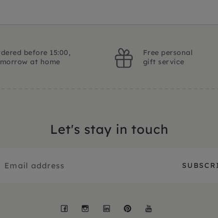
dered before 15:00,
Free personal
omorrow at home
gift service
Let's stay in touch
Facebook
Instagram
LinkedIn
Pinterest
YouTube