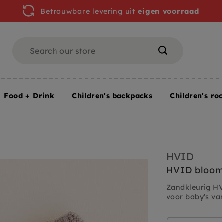
Betrouwbare levering uit
eigen voorraad
Search
Search
Food + Drink
Children's backpacks
Children's ro
HVID
HVID bloom
Zandkleurig H
voor baby's va