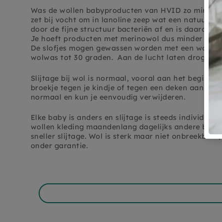
Was de wollen babyproducten van HVID zo min mogel
zet bij vocht om in lanoline zeep wat een natuurlijk 
door de fijne structuur bacteriën af en is daardoor
Je hoeft producten met merinowol dus minder vaak
De slofjes mogen gewassen worden met een wolwasm
wolwas tot 30 graden.
Aan de lucht laten drogen.
Slijtage bij wol is normaal, vooral aan het begin on
broekje tegen je kindje of tegen een deken aan bewe
normaal en kun je eenvoudig verwijderen.
Elke baby is anders en slijtage is steeds individue
wollen kleding maandenlang dagelijks andere bab
sneller slijtage. Wol is sterk maar niet onbreekbaar, 
onder garantie.