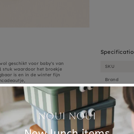
Specificati
owol
geschikt voor baby's van
SKU
1 stuk waardoor het broekje
baar is en in de winter fijn
Brand
amcadeautje,
taille is een elatische
EAN
oor dat de tailleband een
Material
er dankzij de warmte- en
Choose cons
de hoge dichtheid, meer
n jeukt het niet.