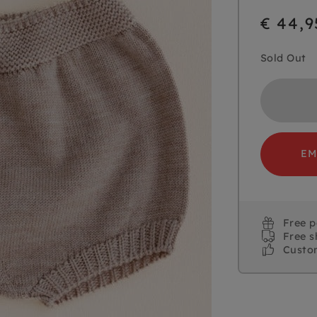
€ 44,9
Sold Out
EM
Free 
Free s
Custo