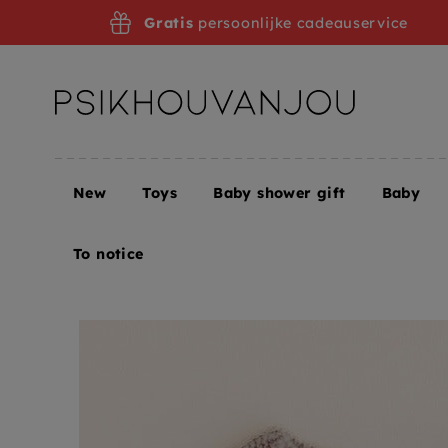
Skip
Gratis
persoonlijke cadeauservice
to
navigation
New
Toys
Baby shower gift
Baby
Home
HVID bloomer Ginny sand 0-3 mnd
To notice