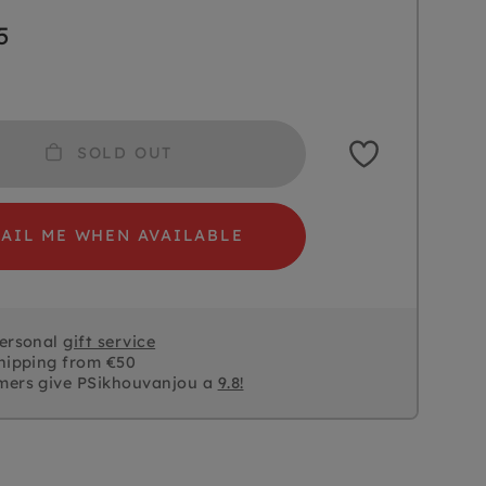
5
SOLD OUT
AIL ME WHEN AVAILABLE
personal
gift service
hipping from €50
mers give PSikhouvanjou a
9.8!