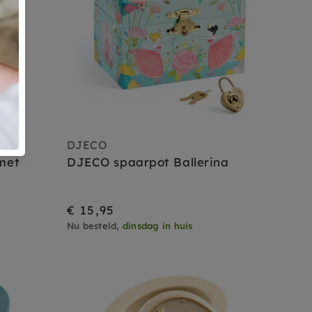
DJECO
met
DJECO spaarpot Ballerina
€ 15,95
Nu besteld,
dinsdag in huis