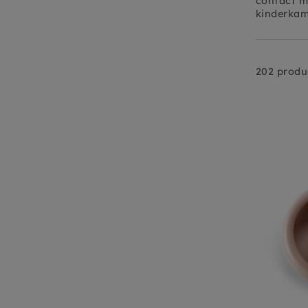
contact me
kinderkam
202 produ