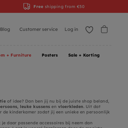
Free
shipping from €50
Blog
Customer service
Log in
om + Furniture
Posters
Sale + Korting
tie
of idee? Dan ben jij nu bij de juiste shop beland,
ersoons, leuke kussens
en
vloerkleden
. Uit dat
r de kinderkamer zodat jij een unieke en persoonlijk
k je daar passende accessoires bij neem dan