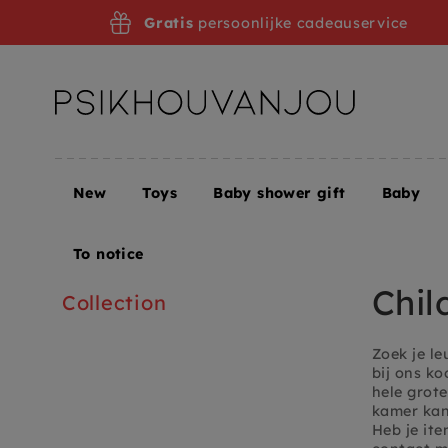
Skip
Gratis
persoonlijke cadeauservice
to
navigation
New
Toys
Baby shower gift
Baby
Home
Children's room + Furniture
Children's ro
To notice
Chil
Collection
Zoek je l
bij ons ko
hele grot
kamer kan
Heb je it