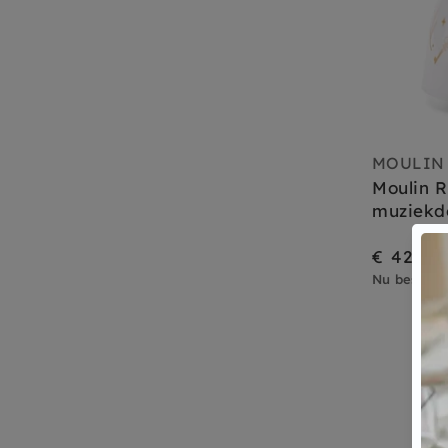
MOULIN
Moulin 
muziekdo
€ 42,95
Nu besteld