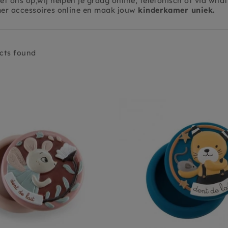
t ons op,wij helpen je graag online, telefonisch of via what
er accessoires online en maak jouw
kinderkamer uniek.
cts found