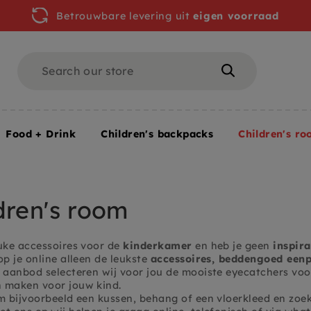
Betrouwbare levering uit
eigen voorraad
Search
Search
Food + Drink
Children's backpacks
Children's ro
om
dren's room
euke accessoires voor de
kinderkamer
en heb je geen
inspira
op je online alleen de leukste
accessoires, beddengoed eenp
e aanbod selecteren wij voor jou de mooiste
eyecatchers
voo
 maken voor jouw kind.
em bijvoorbeeld een kussen, behang of een vloerkleed en zoe