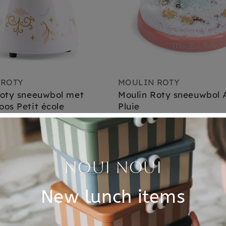
 ROTY
MOULIN ROTY
Roty sneeuwbol met
Moulin Roty sneeuwbol 
os Petit école
Pluie
€ 16,95
,
dinsdag in huis
Nu besteld,
dinsdag in huis