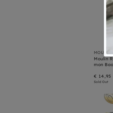
MOULIN
Moulin 
mon Ba
€ 14,95
Sold Out