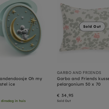
Sold Out
GARBO AND FRIENDS
andendoosje Oh my
Garbo and Friends kuss
stel ice
pelargonium 50 x 70
€ 34,95
,
dinsdag in huis
Sold Out