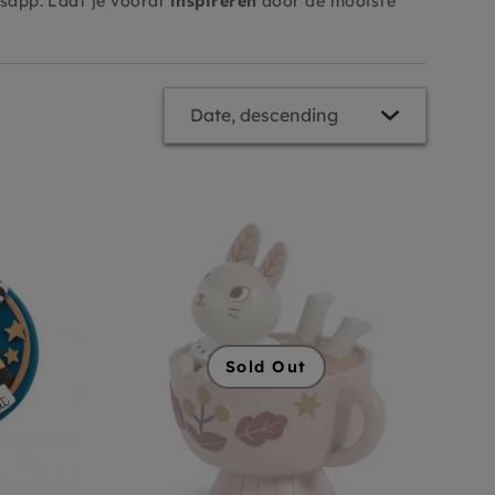
sapp. Laat je vooral
inspireren
door de mooiste
Sold Out