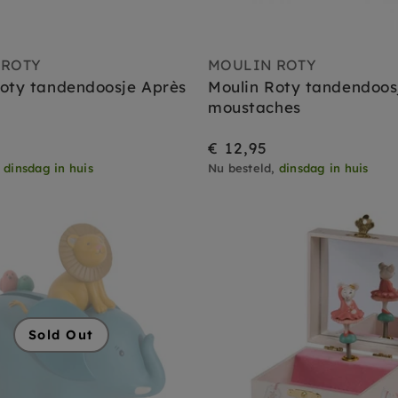
 ROTY
MOULIN ROTY
Roty tandendoosje Après
Moulin Roty tandendoos
moustaches
€ 12,95
,
dinsdag in huis
Nu besteld,
dinsdag in huis
Sold Out