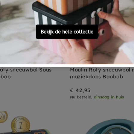
Sold Out
 ROTY
MOULIN ROTY
Roty sneeuwbol Sous
Moulin Roty sneeuwbol 
obab
muziekdoos Baobab
€ 42,95
Nu besteld,
dinsdag in huis