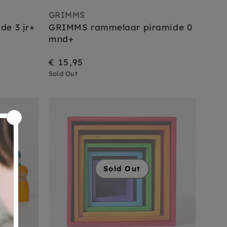
GRIMMS
de 3 jr+
GRIMMS rammelaar piramide 0
mnd+
€ 15,95
Sold Out
Sold Out