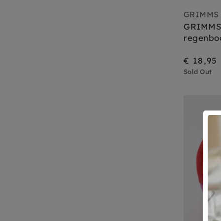
GRIMMS
GRIMMS 
regenbo
€ 18,95
Sold Out