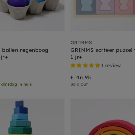
GRIMMS
ballen regenboog
GRIMMS sorteer puzzel
 jr+
1 jr+
1 review
€ 46,95
,
dinsdag in huis
Sold Out