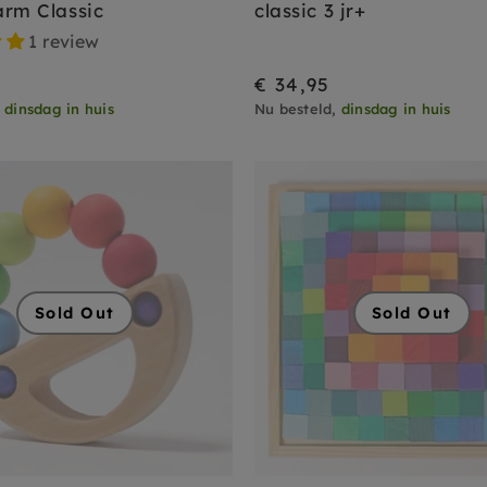
arm Classic
classic 3 jr+
1 review
€ 34,95
,
dinsdag in huis
Nu besteld,
dinsdag in huis
Sold Out
Sold Out