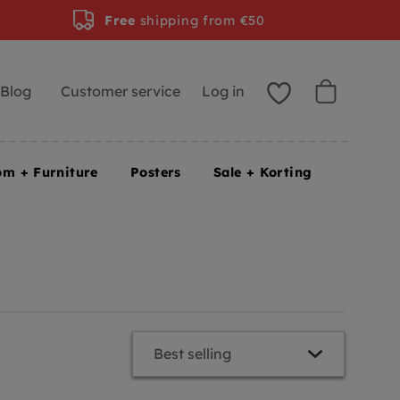
Free
shipping from €50
Blog
Customer service
Log in
om + Furniture
Posters
Sale + Korting