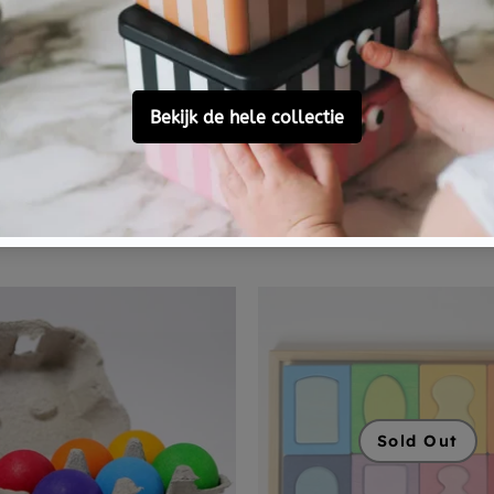
GRIMMS
regenboog bal 0 mnd+
GRIMMS regenboog vri
classic 1 jr+
1 review
€ 39,95
,
dinsdag in huis
Nu besteld,
dinsdag in huis
Sold Out