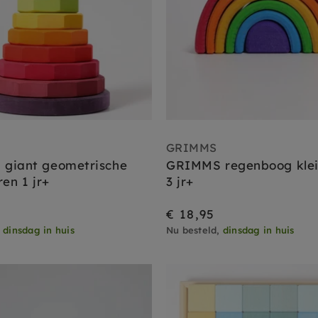
GRIMMS
giant geometrische
GRIMMS regenboog klein
ren 1 jr+
3 jr+
€ 18,95
,
dinsdag in huis
Nu besteld,
dinsdag in huis