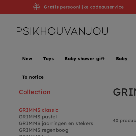
Skip
Gratis
persoonlijke cadeauservice
to
navigation
New
Toys
Baby shower gift
Baby
Home
To notice
GRI
Collection
GRIMMS classic
GRIMMS pastel
40 produc
GRIMMS jaarringen en stekers
GRIMMS regenboog