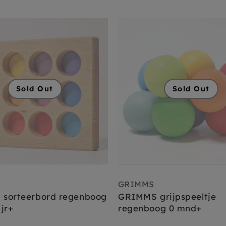
Sold Out
Sold Out
GRIMMS
sorteerbord regenboog
GRIMMS grijpspeeltje
 jr+
regenboog 0 mnd+